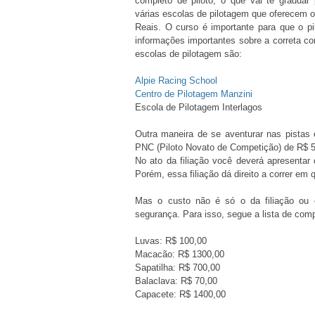
completo de piloto, o que vai te graduar
várias escolas de pilotagem que oferecem o 
Reais. O curso é importante para que o p
informações importantes sobre a correta 
escolas de pilotagem são:
Alpie Racing School
Centro de Pilotagem Manzini
Escola de Pilotagem Interlagos
Outra maneira de se aventurar nas pistas é
PNC (Piloto Novato de Competição) de R$ 5
No ato da filiação você deverá apresenta
Porém, essa filiação dá direito a correr em 
Mas o custo não é só o da filiação ou 
segurança. Para isso, segue a lista de co
Luvas: R$ 100,00
Macacão: R$ 1300,00
Sapatilha: R$ 700,00
Balaclava: R$ 70,00
Capacete: R$ 1400,00