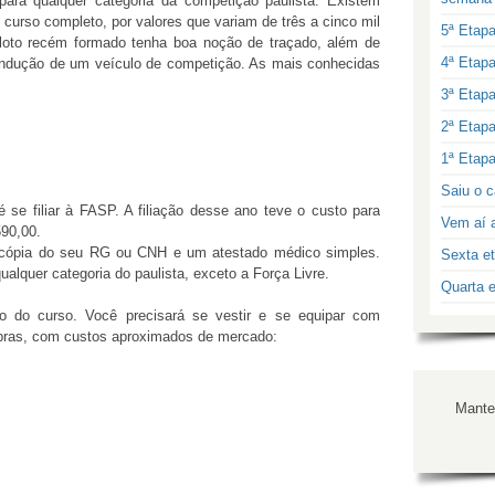
 para qualquer categoria da competição paulista. Existem
curso completo, por valores que variam de três a cinco mil
5ª Etap
iloto recém formado tenha boa noção de traçado, além de
4ª Etap
condução de um veículo de competição. As mais conhecidas
3ª Etap
2ª Etap
1ª Etap
Saiu o c
 se filiar à FASP. A filiação desse ano teve o custo para
Vem aí a
90,00.
r cópia do seu RG ou CNH e um atestado médico simples.
Sexta et
qualquer categoria do paulista, exceto a Força Livre.
Quarta e
o do curso. Você precisará se vestir e se equipar com
mpras, com custos aproximados de mercado:
Manter