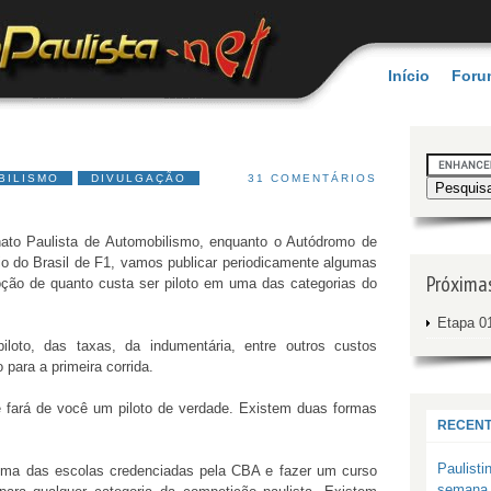
Início
Foru
BILISMO
DIVULGAÇÃO
31 COMENTÁRIOS
ato Paulista de Automobilismo, enquanto o Autódromo de
io do Brasil de F1, vamos publicar periodicamente algumas
Próxima
oção de quanto custa ser piloto em uma das categorias do
Etapa 01
iloto, das taxas, da indumentária, entre outros custos
para a primeira corrida.
e fará de você um piloto de verdade. Existem duas formas
RECENT
Paulisti
uma das escolas credenciadas pela CBA e fazer um curso
semana