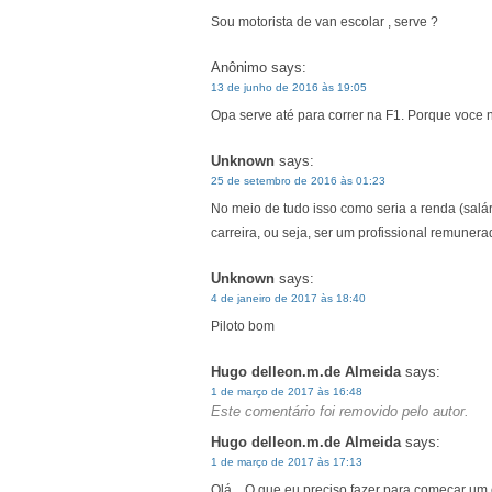
Sou motorista de van escolar , serve ?
Anônimo
says:
13 de junho de 2016 às 19:05
Opa serve até para correr na F1. Porque voce n
Unknown
says:
25 de setembro de 2016 às 01:23
No meio de tudo isso como seria a renda (salá
carreira, ou seja, ser um profissional remunera
Unknown
says:
4 de janeiro de 2017 às 18:40
Piloto bom
Hugo delleon.m.de Almeida
says:
1 de março de 2017 às 16:48
Este comentário foi removido pelo autor.
Hugo delleon.m.de Almeida
says:
1 de março de 2017 às 17:13
Olá ...O que eu preciso fazer para começar u