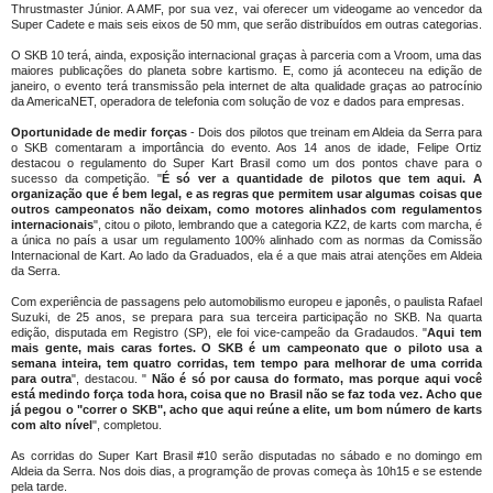
Thrustmaster Júnior. A AMF, por sua vez, vai oferecer um videogame ao vencedor da
Super Cadete e mais seis eixos de 50 mm, que serão distribuídos em outras categorias.
O SKB 10 terá, ainda, exposição internacional graças à parceria com a Vroom, uma das
maiores publicações do planeta sobre kartismo. E, como já aconteceu na edição de
janeiro, o evento terá transmissão pela internet de alta qualidade graças ao patrocínio
da AmericaNET, operadora de telefonia com solução de voz e dados para empresas.
Oportunidade de medir forças
- Dois dos pilotos que treinam em Aldeia da Serra para
o SKB comentaram a importância do evento. Aos 14 anos de idade, Felipe Ortiz
destacou o regulamento do Super Kart Brasil como um dos pontos chave para o
sucesso da competição. "
É só ver a quantidade de pilotos que tem aqui. A
organização que é bem legal, e as regras que permitem usar algumas coisas que
outros campeonatos não deixam, como motores alinhados com regulamentos
internacionais
", citou o piloto, lembrando que a categoria KZ2, de karts com marcha, é
a única no país a usar um regulamento 100% alinhado com as normas da Comissão
Internacional de Kart. Ao lado da Graduados, ela é a que mais atrai atenções em Aldeia
da Serra.
Com experiência de passagens pelo automobilismo europeu e japonês, o paulista Rafael
Suzuki, de 25 anos, se prepara para sua terceira participação no SKB. Na quarta
edição, disputada em Registro (SP), ele foi vice-campeão da Gradaudos. "
Aqui tem
mais gente, mais caras fortes. O SKB é um campeonato que o piloto usa a
semana inteira, tem quatro corridas, tem tempo para melhorar de uma corrida
para outra
", destacou. "
Não é só por causa do formato, mas porque aqui você
está medindo força toda hora, coisa que no Brasil não se faz toda vez. Acho que
já pegou o "correr o SKB", acho que aqui reúne a elite, um bom número de karts
com alto nível
", completou.
As corridas do Super Kart Brasil #10 serão disputadas no sábado e no domingo em
Aldeia da Serra. Nos dois dias, a programção de provas começa às 10h15 e se estende
pela tarde.