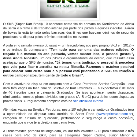
O SKB (Super Kart Brasil) 10 acontece neste fim de semana no Kartódromo de Aldeia
da Serra e o ritmo é de trabalho intenso por parte dos pilotos e equipes inscritos. A área
de boxes já está tomada pelas barracas dos times que buscam décimos de segundo
preciosos na disputa pelos prêmios oferecidos no evento.
A pista é no sentido inverso do usual -- um traçado lançado pelo próprio SKB em 2012 --
e os treinos já começaram.
"Tem tudo para ser uma das maiores edições. O
traçado é o mesmo do ano passado, vamos manter isso, o pessoal gostou",
disse André Nicastro
, um dos pilotos e organizadores do evento, que ressalta essa
aceitação que o SKB demonstra.
"Já temos uma tradição, o pessoal já percebeu
que veio para ficar e acredita na nossa filosofia. Fazemos o máximo possível
para colocar num custo bom e o pessoal está priorizando o SKB em relação a
outros campeonatos, tem gente de todo o Brasil".
Com o atrativo da disputa em conjunto com a Copa Petrobras Sorriso Campeão --que
dará três vagas na fase final da Seletiva de Kart Petrobras --, a expectativa é de mais
de 40 inscritos para a categoria Graduados. Se isso acontecer, serão disputadas
eliminatórias, com os pilotos divididos em grupos (A, B e C) para definir quem disputa as
provas finais. O regulamento completo está no
site oficial do evento
.
Além das vagas na Seletiva Petrobras, nesta 10ª edição o campeão da Graduados terá
a oportunidade de disputar uma corrida da Sprint Race (
www.sprintrace.com.br
),
categoria de turismo de qualidade, performance e segurança a custo acessível,
enquanto que o vice terá direito a um treino livre.
A Thrustmaster, parceira de longa data, vai dar três volantes GT2 para simulador e três
cases para iPad da iSkin, para as categorias Super Cadete, Júnior Menor e