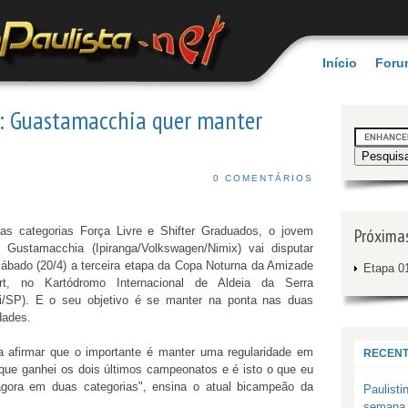
Início
Foru
: Guastamacchia quer manter
0 COMENTÁRIOS
das categorias Força Livre e Shifter Graduados, o jovem
Próxima
o Gustamacchia (Ipiranga/Volkswagen/Nimix) vai disputar
ábado (20/4) a terceira etapa da Copa Noturna da Amizade
Etapa 01
t, no Kartódromo Internacional de Aldeia da Serra
ri/SP). E o seu objetivo é se manter na ponta nas duas
dades.
 a afirmar que o importante é manter uma regularidade em
RECENT
im que ganhei os dois últimos campeonatos e é isto o que eu
gora em duas categorias", ensina o atual bicampeão da
Paulisti
semana