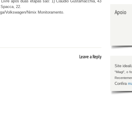
a Livre após duas etapas são: 1) Cláudio Gustamacchia, 43
 Spacca, 22.
Apoio
nga/Volkswagen/Nimix Monitoramento.
Leave a Reply
Site ideal
"Miagi", o 
Recentemen
Confira
ma