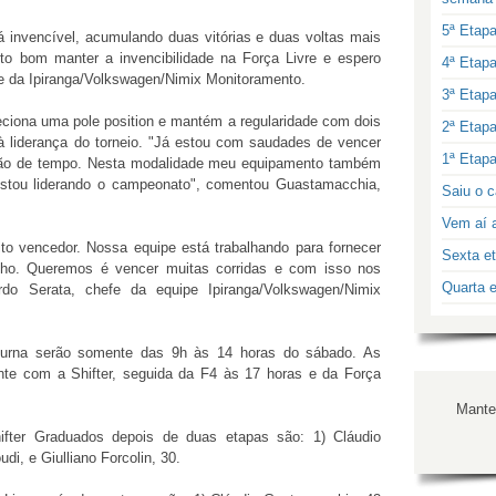
5ª Etap
 invencível, acumulando duas vitórias e duas voltas mais
to bom manter a invencibilidade na Força Livre e espero
4ª Etap
e da Ipiranga/Volkswagen/Nimix Monitoramento.
3ª Etap
ciona uma pole position e mantém a regularidade com dois
2ª Etap
 à liderança do torneio. "Já estou com saudades de vencer
1ª Etap
tão de tempo. Nesta modalidade meu equipamento também
estou liderando o campeonato", comentou Guastamacchia,
Saiu o c
Vem aí a
to vencedor. Nossa equipe está trabalhando para fornecer
Sexta et
nho. Queremos é vencer muitas corridas e com isso nos
Quarta e
rdo Serata, chefe da equipe Ipiranga/Volkswagen/Nimix
oturna serão somente das 9h às 14 horas do sábado. As
ente com a Shifter, seguida da F4 às 17 horas e da Força
Manter
hifter Graduados depois de duas etapas são: 1) Cláudio
i, e Giulliano Forcolin, 30.