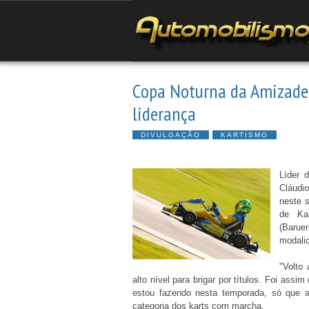
Copa Noturna da Amizade
liderança
DIVULGAÇÃO
KARTISMO
Líder 
Cláudi
neste s
de Kar
(Barue
modali
"Volto
alto nível para brigar por títulos. Foi ass
estou fazendo nesta temporada, só que a
categoria dos karts com marcha.