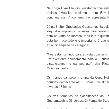
Na Força Livre Cláudio Guastamacchia está
rápidas. "Meu kart está muito bom. É mui
continuar assim", comemora o representant
Já na Shifter Graduados Guastamachia cole
segundos lugares, suficientes para levá-lo
com os karts de marcha, mas isto é ques
está bem acertado e o importante é que 
atual bicampeão da categoria.
"Nós estamos indo para a pista com espíri
um excelente equipamento para o Claudi
distanciamos no campeonato", dita Rica
Monitoramento.
Os treinos da terceira etapa da Copa N
corridas começarão às 16 horas, inicialm
Livre às 18 horas.
Os três primeiros na classificação da S
Gustamacchia, 35 pontos; 2) Fernando Baroud