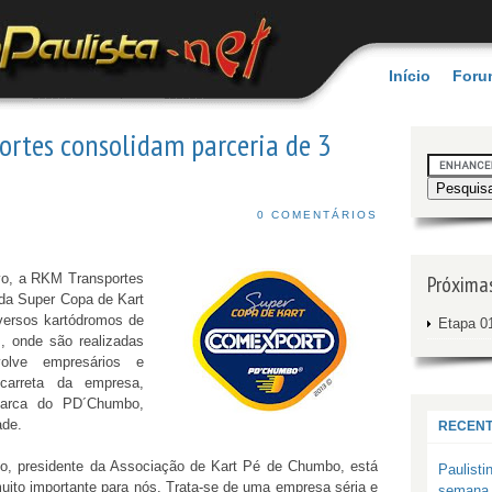
Início
Foru
rtes consolidam parceria de 3
0 COMENTÁRIOS
vo, a RKM Transportes
Próxima
 da Super Copa de Kart
ersos kartódromos de
Etapa 01
, onde são realizadas
olve empresários e
 carreta da empresa,
marca do PD´Chumbo,
ade.
RECENT
o, presidente da Associação de Kart Pé de Chumbo, está
Paulisti
uito importante para nós. Trata-se de uma empresa séria e
semana