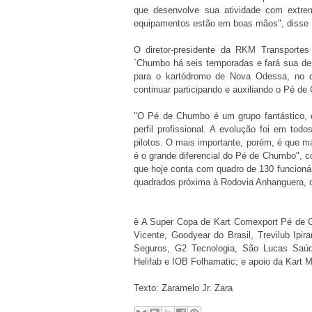
que desenvolve sua atividade com extre
equipamentos estão em boas mãos", disse
O diretor-presidente da RKM Transportes
´Chumbo há seis temporadas e fará sua de
para o kartódromo de Nova Odessa, no d
continuar participando e auxiliando o Pé de
"O Pé de Chumbo é um grupo fantástico, q
perfil profissional. A evolução foi em to
pilotos. O mais importante, porém, é que m
é o grande diferencial do Pé de Chumbo", 
que hoje conta com quadro de 130 funcion
quadrados próxima à Rodovia Anhanguera, que
è A Super Copa de Kart Comexport Pé de 
Vicente, Goodyear do Brasil, Trevilub Ip
Seguros, G2 Tecnologia, São Lucas Saúde
Helifab e IOB Folhamatic; e apoio da Kart 
Texto: Zaramelo Jr. Zara