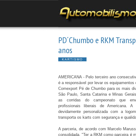
PD´Chumbo e RKM Transpo
anos
KARTISMO
AMERICANA - Pelo terceiro ano consecuti
é a responsável por levar os equipamentos
Comexport Pé de Chumbo para os mais div
São Paulo, Santa Catarina e Minas Gerais
as corridas do campeonato que env
profissionais liberais de Americana. A
devidamente personalizada com a logo
transporta os karts com segurança e qualid
A parceria, de acordo com Marcelo Maruss
consolidada. "Ter a RKM como parceira é m