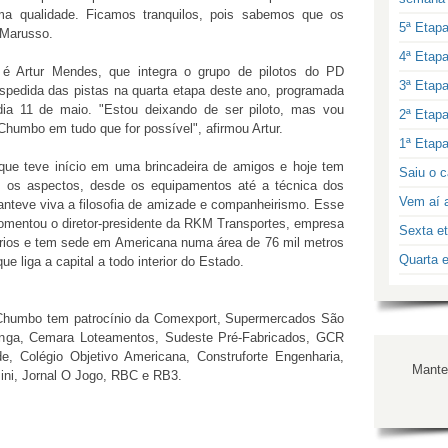
ma qualidade. Ficamos tranquilos, pois sabemos que os
5ª Etap
 Marusso.
4ª Etap
 é Artur Mendes, que integra o grupo de pilotos do PD
3ª Etap
spedida das pistas na quarta etapa deste ano, programada
ia 11 de maio. "Estou deixando de ser piloto, mas vou
2ª Etap
 Chumbo em tudo que for possível", afirmou Artur.
1ª Etap
ue teve início em uma brincadeira de amigos e hoje tem
Saiu o c
dos os aspectos, desde os equipamentos até a técnica dos
Vem aí a
anteve viva a filosofia de amizade e companheirismo. Esse
comentou o diretor-presidente da RKM Transportes, empresa
Sexta et
ários e tem sede em Americana numa área de 76 mil metros
Quarta e
 liga a capital a todo interior do Estado.
Chumbo tem patrocínio da Comexport, Supermercados São
iranga, Cemara Loteamentos, Sudeste Pré-Fabricados, GCR
, Colégio Objetivo Americana, Construforte Engenharia,
Manter
Mini, Jornal O Jogo, RBC e RB3.